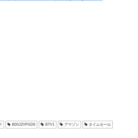
ク
B00JZVPGD6
BTV1
アマゾン
タイムセール