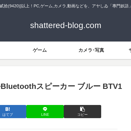
貳拾(9420)]以上！PC,ゲーム,カメラ,動画などを、アヤしゐ「專門妖
shattered-blog.com
ゲーム
カメラ･写真
luetoothスピーカー ブルー BTV1
はてブ
LINE
コピー