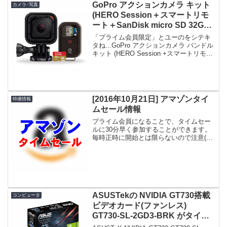
GoPro アクションカメラ キット
カメラ･写真
(HERO Session＋スマートリモ
ート＋SanDisk micro SD 32GB)
がプライム会員限定セールで
「プライム会員限定」とユーのをシテキ
27,800円！
タね...GoPro アクションカメラ バンドル
キット (HERO Session +スマートリモー
ト+ SanDisk micro SD 32GB)プライム会
員限定かつ本日限定！急グェ！GoPro ア
ク...
[2016年10月21日] アマゾンタイ
特価情報
ムセール情報
プライム会員になることで、タイムセー
ルに30分早く参加することができます。
毎時正時に開始とは限らないので注意(N
～N+1時の間)。↓00時台↓1byone
6000mAhモバイルバッテリー
iPhone7/iPhone7Plus/iPhon...
ASUSTekの NVIDIA GT730搭載
コンピュータ
ビデオカード(ファンレス)
GT730-SL-2GD3-BRK がタイム
セールで6,180円！