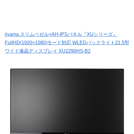
iiyama スリムベゼル+AH-IPSパネル『XUシリーズ』
FullHD(1920×1080)モード対応 WLEDバックライト21.5型
ワイド液晶ディスプレイ XU2290HS-B2