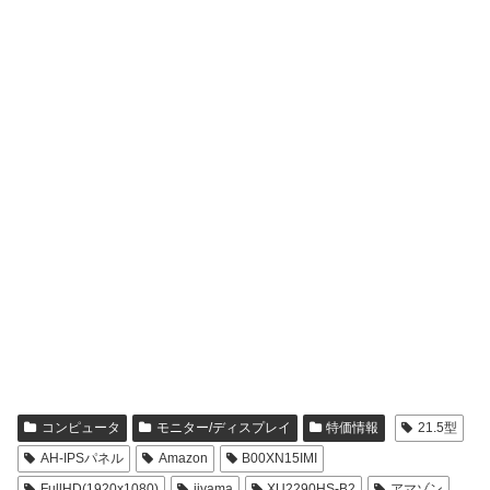
コンピュータ
モニター/ディスプレイ
特価情報
21.5型
AH-IPSパネル
Amazon
B00XN15IMI
FullHD(1920x1080)
iiyama
XU2290HS-B2
アマゾン