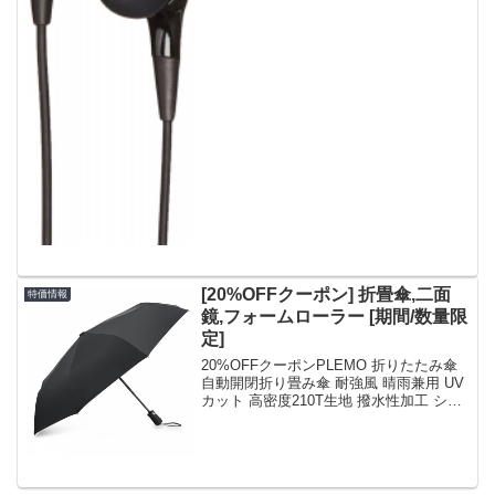
[20%OFFクーポン] 折畳傘,二面
特価情報
鏡,フォームローラー [期間/数量限
定]
20%OFFクーポンPLEMO 折りたたみ傘
自動開閉折り畳み傘 耐強風 晴雨兼用 UV
カット 高密度210T生地 撥水性加工 シン
プルブラック (直径96センチ)
UA_30PLEMO 女優ミラー 調光型二面鏡
スタンドミラー コンパクト...