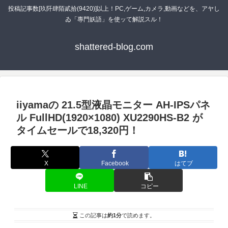
投稿記事数[玖阡肆陌貳拾(9420)]以上！PC,ゲーム,カメラ,動画などを、アヤし
ゐ「專門妖語」を使ッて解説スル！
shattered-blog.com
iiyamaの 21.5型液晶モニター AH-IPSパネ
ル FullHD(1920×1080) XU2290HS-B2 が
タイムセールで18,320円！
X
Facebook
はてブ
LINE
コピー
この記事は
約1分
で読めます。