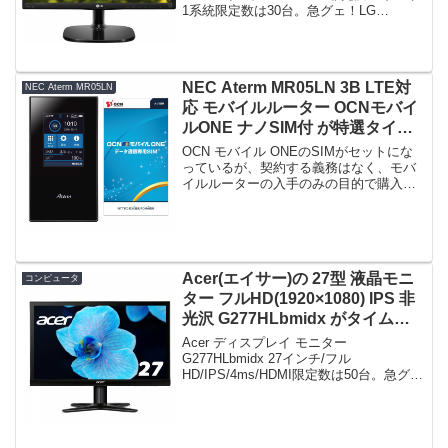
1系統限定数は30台。急グェ！LG
20MP48A-P IPSディスプレイ モニター
19.5インチ/1440×900/非光沢/アナロ...
NEC Aterm MR05LN 3B LTE対
NEC Aterm MR05LN
応 モバイルルーター OCNモバイ
ルONE ナノSIM付 が特選タイム
セールで22,032円！
OCN モバイル ONEのSIMがセットにな
っているが、契約する義務はなく、モバ
イルルーターの入手のみの目的で購入で
きる。関連：Aterm MR04LN(NECのモバ
イルルーター)のアマゾン特売価格の変遷
を追うNEC Aterm MR05L...
Acer(エイサー)の 27型 液晶モニ
コンピュータ
ター フルHD(1920×1080) IPS 非
光沢 G277HLbmidx がタイムセ
ールで21,760円！
Acer ディスプレイ モニター
G277HLbmidx 27インチ/フル
HD/IPS/4ms/HDMI限定数は50台。急グ
ェ！Acer ディスプレイ モニター
G277HLbmidx 27インチ/フル
HD/IPS/4ms/HDMIpost...