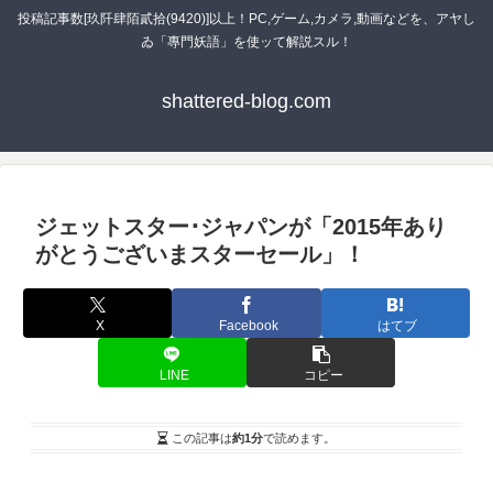
投稿記事数[玖阡肆陌貳拾(9420)]以上！PC,ゲーム,カメラ,動画などを、アヤし
ゐ「專門妖語」を使ッて解説スル！
shattered-blog.com
ジェットスター･ジャパンが「2015年あり
がとうございまスターセール」！
X
Facebook
はてブ
LINE
コピー
この記事は
約1分
で読めます。