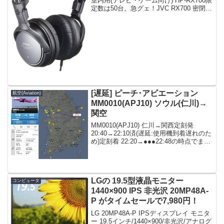
室内用(テレビ・ゲーム向け) HP-RX700限
定数は50台。急グェ！JVC RX700 密閉型
ステレオヘッドホン 室内用(テレビ・ゲー
ム向け) HP-RX700posted on shatte...
[遅延] ピーチ･アビエーション
航空(Aviation)
MM0010(APJ10) ソウル(仁川)→
関空
MM0010(APJ10) 仁川→関西定刻発
20:40→22:10済(遅延:使用機到着遅れのた
め)定刻着 22:20→●●●22:48の時点でまだ
韓国上空だが、相当急いでいる模様。関
空着は...何時になるのか？関連：関西空
港で終電を逃した...
LGの 19.5型液晶モニター
コンピュータ
1440×900 IPS 非光沢 20MP48A-
P がタイムセールで7,980円！
LG 20MP48A-P IPSディスプレイ モニタ
ー 19.5インチ/1440×900/非光沢/アナログ