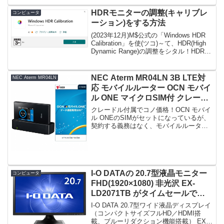
ロープロファ...
HDRモニターの調整(キャリブレ
コンピュータ
ーション)をする方法
(2023年12月)M$公式の「Windows HDR
Calibration」を使(ツコ)～て、HDR(High
Dynamic Range)の調整をシタル！HDRと
は？・SDR(Standard Dynamic Range,ス
タンダード...
NEC Aterm MR04LN 3B LTE対
NEC Aterm MR04LN
応 モバイルルーター OCN モバイ
ル ONE マイクロSIM付 クレード
ル付属 がタイムセールで17,800
クレードル付属でコノ価格！OCN モバイ
円！
ル ONEのSIMがセットになっているが、
契約する義務はなく、モバイルルーター
の入手のみの目的で購入できる。
【Amazon.co.jp限定】NEC Aterm
MR04LN 3B LTE対応 モバイル...
I-O DATAの 20.7型液晶モニター
コンピュータ
FHD(1920×1080) 非光沢 EX-
LD2071TB がタイムセールで
11,980円！
I-O DATA 20.7型ワイド液晶ディスプレイ
（コンパクトサイズフルHD／HDMI搭
載、ブルーリダクション機能搭載） EX-