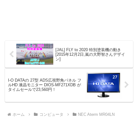
[JAL] FLY to 2020 特別塗装機の動き
[2015年12月2日,嵐の大野智さんデザイ
ン]
I-O DATAの 27型 ADS広視野角パネル フ
ルHD 液晶モニター DIOS-MF271XDB が
タイムセールで23,560円！
ホーム
コンピュータ
NEC Aterm MR04LN