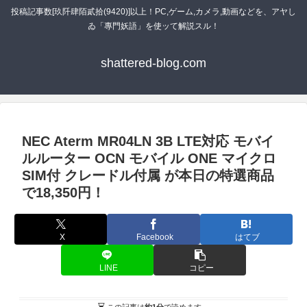
投稿記事数[玖阡肆陌貳拾(9420)]以上！PC,ゲーム,カメラ,動画などを、アヤし
ゐ「專門妖語」を使ッて解説スル！
shattered-blog.com
NEC Aterm MR04LN 3B LTE対応 モバイ
ルルーター OCN モバイル ONE マイクロ
SIM付 クレードル付属 が本日の特選商品
で18,350円！
X
Facebook
はてブ
LINE
コピー