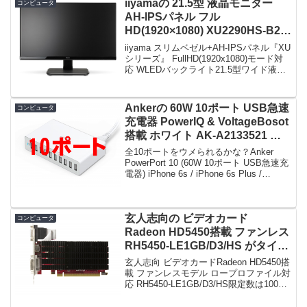
iiyamaの 21.5型 液晶モニター
コンピュータ
AH-IPSパネル フル
HD(1920×1080) XU2290HS-B2
が特選タイムセールで11,480円！
iiyama スリムベゼル+AH-IPSパネル『XU
シリーズ』 FullHD(1920x1080)モード対
応 WLEDバックライト21.5型ワイド液晶
ディスプレイ XU2290HS-B2本日限定、
急グェ！iiyama スリムベゼル+AH-I...
Ankerの 60W 10ポート USB急速
コンピュータ
充電器 PowerIQ & VoltageBosot
搭載 ホワイト AK-A2133521 が
タイムセールで2,959円！
全10ポートをウメられるかな？Anker
PowerPort 10 (60W 10ポート USB急速充
電器) iPhone 6s / iPhone 6s Plus /
iPhone 6 / 6 Plus, iPad Air 2 / mini...
玄人志向の ビデオカード
コンピュータ
Radeon HD5450搭載 ファンレス
RH5450-LE1GB/D3/HS がタイム
セールで2,828円！
玄人志向 ビデオカードRadeon HD5450搭
載 ファンレスモデル ロープロファイル対
応 RH5450-LE1GB/D3/HS限定数は100
枚。急グェ！玄人志向 ビデオカード
Radeon HD5450搭載 ファンレスモデル