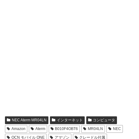
NEC Aterm MR04LN
インターネット
コンピュータ
Amazon
Aterm
B010F4OBT6
MR04LN
NEC
OCN モバイル ONE
アマゾン
クレードル付属