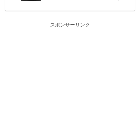
LD2071TB限定数は100台。急グェ！I-O
DATA 20.7型ワイド液晶ディスプレイ
（コンパクトサイ...
スポンサーリンク