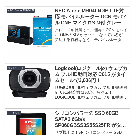
クをSSDへ換装) CF-R7,CF-R...
NEC Aterm MR04LN 3B LTE対
NEC Aterm MR04LN
応 モバイルルーター OCN モバイ
ル ONE マイクロSIM付 クレード
ル付属 がタイムセールで16,900
クレードル付属でコノ価格！OCN モバイ
円！
ル ONEのSIMがセットになっているが、
契約する義務はなく、モバイルルーター
の入手のみの目的で購入できる。
【Amazon.co.jp限定】NEC Aterm
MR04LN 3B LTE対応 モバイル...
Logicool(ロジクール)の ウェブカ
コンピュータ
ム フルHD動画対応 C615 がタイ
ムセールで3,636円！
LOGICOOL HDウェブカム フルHD動画対
応 C615限定数は50台。急グェ！
LOGICOOL HDウェブカム フルHD動画対
応 C615posted on shattered-blog.com at
16.01.02ロジクール (2...
シリコンパワーの SSD 60GB
HDD/SSD
SATA3 6Gb/s
SP060GBSS3S55S25FR がタイ
ムセールで3,603円！
サブ機用に！SP シリコンパワー SSD