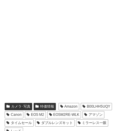
カメラ･写真
特価情報
Amazon
B00LHH5UQY
Canon
EOS M2
EOSM2RE-WLK
アマゾン
タイムセール
ダブルレンズキット
ミラーレス一眼