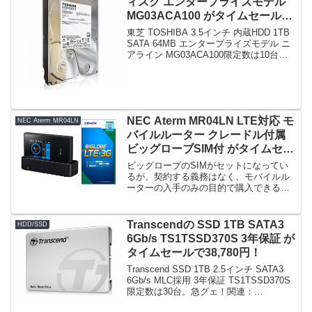
ィスク エンタープライズモデル
MG03ACA100 がタイムセールで
6,063円！
東芝 TOSHIBA 3.5インチ 内蔵HDD 1TB
SATA 64MB エンタープライズモデル ニ
アライン MG03ACA100限定数は10台。
急グェ！東芝 TOSHIBA 3.5インチ 内蔵
HDD 1TB SATA 64MB エンター...
NEC Aterm MR04LN LTE対応 モ
NEC Aterm MR04LN
バイルルーター クレードル付属
ビッグローブSIM付 がタイムセー
ルで18,900円！
ビッグローブのSIMがセットになってい
るが、契約する義務はなく、モバイルル
ーターの入手のみの目的で購入できる。
関連：Aterm MR04LN(NECのモバイルル
ーター)のアマゾン特売価格の変遷を追う
【Amazon.co.jp限定】NEC A...
Transcendの SSD 1TB SATA3
HDD/SSD
6Gb/s TS1TSSD370S 3年保証 が
タイムセールで38,780円！
Transcend SSD 1TB 2.5インチ SATA3
6Gb/s MLC採用 3年保証 TS1TSSD370S
限定数は30台。急グェ！関連：
Panasonic CF-R6の分解①(ハードディス