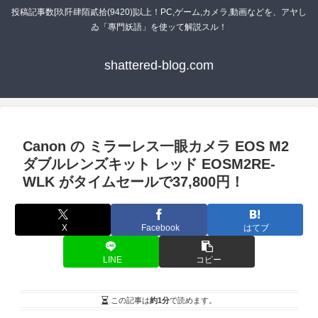
投稿記事数[玖阡肆陌貳拾(9420)]以上！PC,ゲーム,カメラ,動画などを、アヤし
ゐ「專門妖語」を使ッて解説スル！
shattered-blog.com
Canon の ミラーレス一眼カメラ EOS M2
ダブルレンズキット レッド EOSM2RE-
WLK がタイムセールで37,800円！
X
Facebook
はてブ
LINE
コピー
この記事は
約1分
で読めます。