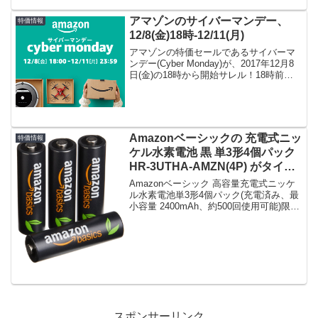
アマゾンのサイバーマンデー、
特価情報
12/8(金)18時-12/11(月)
アマゾンの特価セールであるサイバーマ
ンデー(Cyber Monday)が、2017年12月8
日(金)の18時から開始サレル！18時前で
あっても内容が一部紹介されているの
で、欲しゐモノがあるンか、事前にチェ
ック汁！関連：サイバーマンデー会場
Amazonベーシックの 充電式ニッ
特価情報
ケル水素電池 黒 単3形4個パック
HR-3UTHA-AMZN(4P) がタイム
セールで912円！
Amazonベーシック 高容量充電式ニッケ
ル水素電池単3形4個パック(充電済み、最
小容量 2400mAh、約500回使用可能)限定
数は80セット。急グェ！Amazonベーシ
ック 高容量充電式ニッケル水素電池単3
形4個パック(充電済み、最小容...
スポンサーリンク