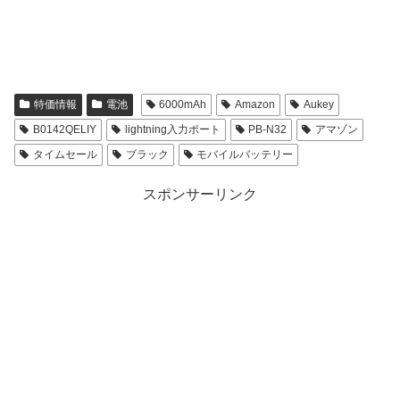
特価情報
電池
6000mAh
Amazon
Aukey
B0142QELIY
lightning入力ポート
PB-N32
アマゾン
タイムセール
ブラック
モバイルバッテリー
スポンサーリンク