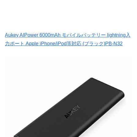
Aukey AIPower 6000mAh モバイルバッテリー lightning入
力ポート Apple iPhone/iPod等対応 (ブラック)PB-N32