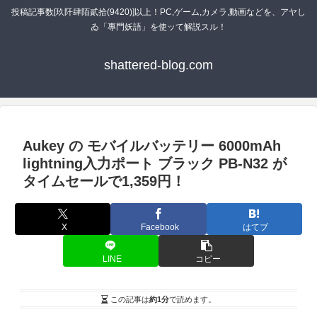
投稿記事数[玖阡肆陌貳拾(9420)]以上！PC,ゲーム,カメラ,動画などを、アヤし
ゐ「專門妖語」を使ッて解説スル！
shattered-blog.com
Aukey の モバイルバッテリー 6000mAh
lightning入力ポート ブラック PB-N32 が
タイムセールで1,359円！
X
Facebook
はてブ
LINE
コピー
この記事は
約1分
で読めます。