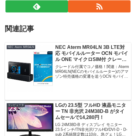
関連記事
NEC Aterm MR04LN 3B LTE対
NEC Aterm MR04LN
応 モバイルルーター OCN モバイ
ル ONE マイクロSIM付 クレード
ル付属 がタイムセールで16,200
クレードル付属でコノ価格！関連：Aterm
円！
MR04LN(NECのモバイルルーター)のアマ
ゾン特売価格の変遷を追うOCN モバイル
ONEのSIMがセットになっているが、契
約する義務はなく、モバイルルーターの
入手のみの目的で購入できる。【A...
LGの 23.5型 フルHD 液晶モニタ
コンピュータ
ー TN 非光沢 24M38D-B がタイ
ムセールで14,280円！
LG 24M38D-B ディスプレイ モニター
23.5インチ/TN非光沢/フルHD/DVI-D・D-
sub 2系統限定数は10台。急グェ！LG