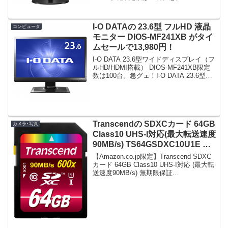
24M38D-B ディスプレイ モニター 23.5イ
ンチ/TN非光沢/フルHD/DVI-D・D...
I-O DATAの 23.6型 フルHD 液晶
コンピュータ
モニター DIOS-MF241XB がタイ
ムセールで13,980円！
I-O DATA 23.6型ワイドディスプレイ（フ
ルHD/HDMI搭載） DIOS-MF241XB限定
数は100台。急グェ！I-O DATA 23.6型ワ
イドディスプレイ（フルHD/HDMI搭載）
DIOS-MF241XBposted on...
Transcendの SDXCカード 64GB
カメラ･写真
Class10 UHS-I対応(最大転送速度
90MB/s) TS64GSDXC10U1E が
タイムセールで3,780円！
【Amazon.co.jp限定】Transcend SDXC
カード 64GB Class10 UHS-I対応 (最大転
送速度90MB/s) 無期限保証
TS64GSDXC10U1E (FFP)限定数は300
枚。急グェ！関連：TS32GSDH...