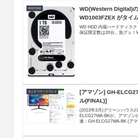
WD(Western Digita
HDD/SSD
WD1003FZEX がタイ
WD HDD 内蔵ハードディスク 3.5イン
保証限定数は20台。急グェ！WD H
[アマゾン] GH-ELCG
モニター/ディスプレイ
ル(FINAL)]
(2023年3月)グリーンハウ
ELCG27WA-BKが、アマゾ
連：GH-ELCG27WA-BK (アマゾ