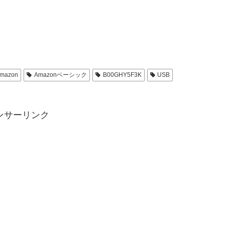
mazon
Amazonベーシック
B00GHY5F3K
USB
ンサーリンク