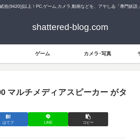
貳拾(9420)]以上！PC,ゲーム,カメラ,動画などを、アヤしゐ「專門妖
shattered-blog.com
ゲーム
カメラ･写真
A100 マルチメディアスピーカー がタ
はてブ
LINE
コピー