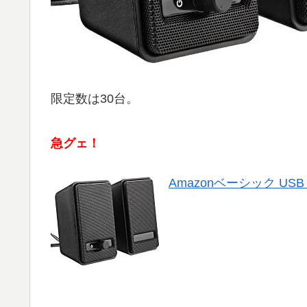
限定数は30台。
急グェ！
Amazonベーシック US